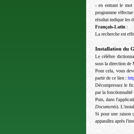
- en entrant le mot
programme effectue a
résultat indique les d
Français-Latin
:
La recherche est effe
Installation du G
Le célèbre dictionn
sous la direction de 
Pour cela, vous deve
partir de ce lien :
htt
Décompressez le fich
par la fonctionnalité
Puis, dans l'applicat
Documents
). L'inst
Si pour une raison q
apparaîtra après l'in