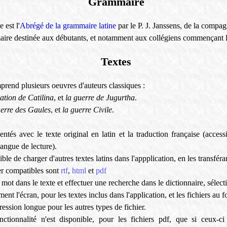
Grammaire
 est l'
Abrégé de la grammaire latine
par le P. J. Janssens, de la compag
maire destinée aux débutants, et notamment aux collégiens commençant l'
Textes
prend plusieurs oeuvres d'auteurs classiques :
ation de Catilina
, et
la guerre de Jugurtha
.
uerre des Gaules
, et
la guerre Civile
.
entés avec le texte original en latin et la traduction française (access
langue de lecture).
ible de charger d'autres textes latins dans l'appplication, en les transféra
er compatibles sont
rtf
,
html
et
pdf
mot dans le texte et effectuer une recherche dans le dictionnaire, sélect
ent l'écran, pour les textes inclus dans l'application, et les fichiers au 
ression longue pour les autres types de fichier.
ctionnalité n'est disponible, pour les fichiers pdf, que si ceux-ci