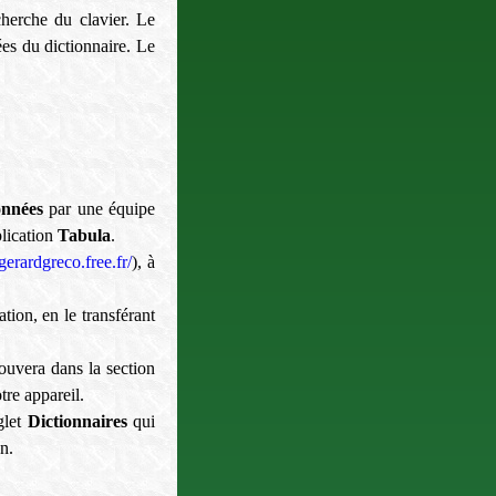
cherche du clavier. Le
es du dictionnaire. Le
onnées
par une équipe
lication
Tabula
.
/gerardgreco.free.fr/
), à
ation, en le transférant
trouvera dans la section
tre appareil.
glet
Dictionnaires
qui
on.