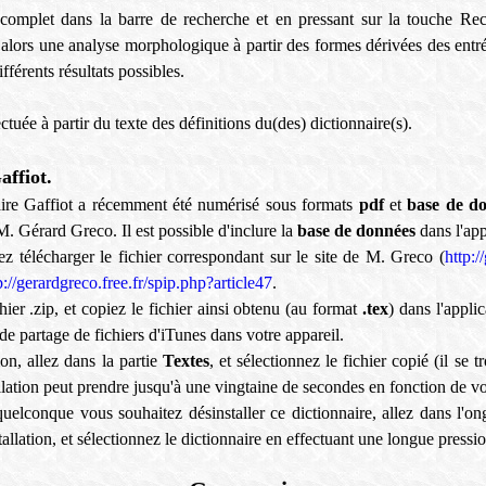
 complet dans la barre de recherche et en pressant sur la touche Re
lors une analyse morphologique à partir des formes dérivées des entré
ifférents résultats possibles.
ctuée à partir du texte des définitions du(des) dictionnaire(s).
affiot.
aire Gaffiot a récemment été numérisé sous formats
pdf
et
base de d
M. Gérard Greco. Il est possible d'inclure la
base de données
dans l'app
z télécharger le fichier correspondant sur le site de M. Greco (
http:/
p://gerardgreco.free.fr/spip.php?article47
.
ier .zip, et copiez le fichier ainsi obtenu (au format
.tex
) dans l'applic
 de partage de fichiers d'iTunes dans votre appareil.
ion, allez dans la partie
Textes
, et sélectionnez le fichier copié (il se 
allation peut prendre jusqu'à une vingtaine de secondes en fonction de vo
uelconque vous souhaitez désinstaller ce dictionnaire, allez dans l'on
stallation, et sélectionnez le dictionnaire en effectuant une longue pressi