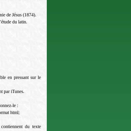
nie de Jésus (1874).
étude du latin.
ible en pressant sur le
nt par iTunes.
ionnez-le :
format html;
 contiennent du texte