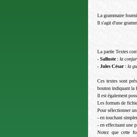
La grammaire fournie
Il s'agit d'une gram
La partie Textes com
-
Salluste
:
la conjur
-
Jules César
:
la g
Ces textes sont prés
bouton indiquant la 
Il est également poss
Les formats de fichi
Pour sélectionner un 
- en touchant simplem
- en effectuant une p
Notez que cette fon